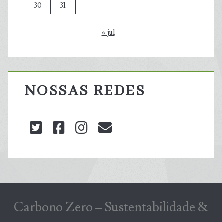
30
31
« jul
NOSSAS REDES
twitter
facebook
instagram
blog@carbonozero
Carbono Zero – Sustentabilidade &