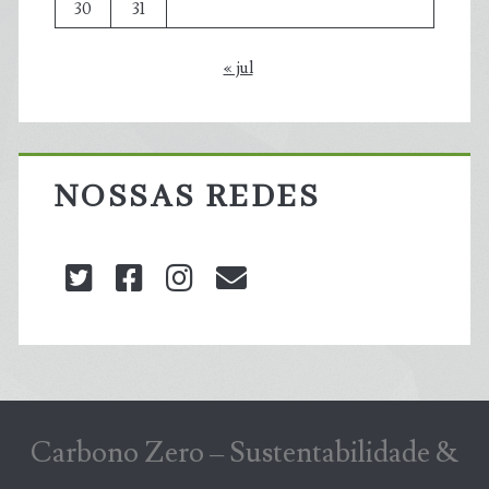
30
31
« jul
NOSSAS REDES
twitter
facebook
instagram
blog@carbonozero
Carbono Zero – Sustentabilidade &