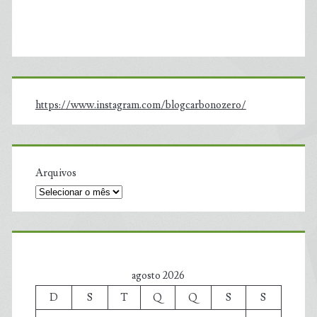
https://www.instagram.com/blogcarbonozero/
Arquivos
agosto 2026
D
S
T
Q
Q
S
S