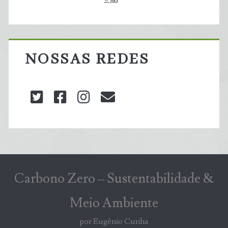
NOSSAS REDES
twitter
facebook
instagram
blog@carbonozero
Carbono Zero – Sustentabilidade &
Meio Ambiente
por Eugênio Cunha