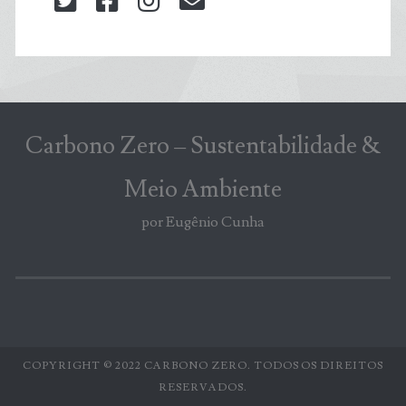
twitter
facebook
instagram
blog@carbonozero
Carbono Zero – Sustentabilidade &
Meio Ambiente
por Eugênio Cunha
COPYRIGHT © 2022 CARBONO ZERO. TODOS OS DIREITOS
RESERVADOS.