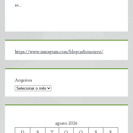
se…
https://www.instagram.com/blogcarbonozero/
Arquivos
agosto 2026
D
S
T
Q
Q
S
S