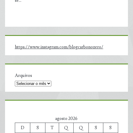
se…
https://www.instagram.com/blogcarbonozero/
Arquivos
agosto 2026
D
S
T
Q
Q
S
S