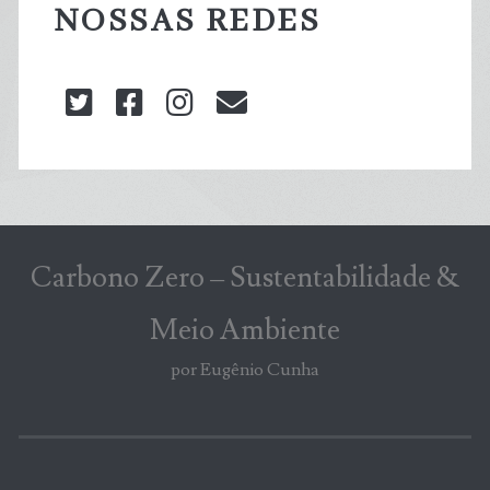
NOSSAS REDES
twitter
facebook
instagram
blog@carbonozero
Carbono Zero – Sustentabilidade &
Meio Ambiente
por Eugênio Cunha