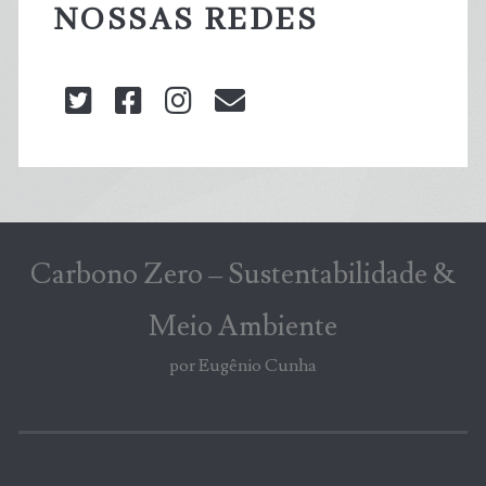
NOSSAS REDES
twitter
facebook
instagram
blog@carbonozero
Carbono Zero – Sustentabilidade &
Meio Ambiente
por Eugênio Cunha