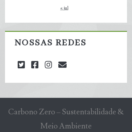
« jul
NOSSAS REDES
twitter
facebook
instagram
blog@carbonozero
Carbono Zero – Sustentabilidade &
Meio Ambiente