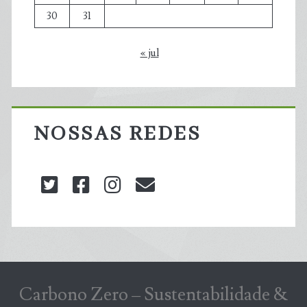
30
31
« jul
NOSSAS REDES
twitter
facebook
instagram
blog@carbonozero
Carbono Zero – Sustentabilidade &