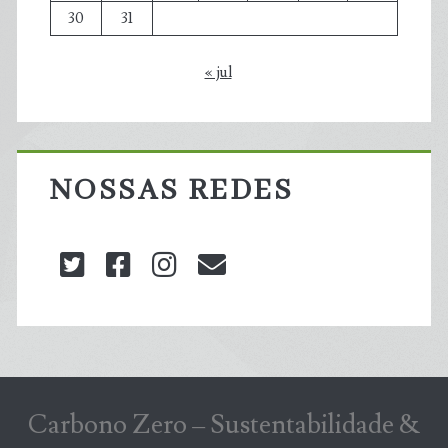
30
31
« jul
NOSSAS REDES
twitter
facebook
instagram
blog@carbonozero
Carbono Zero – Sustentabilidade &