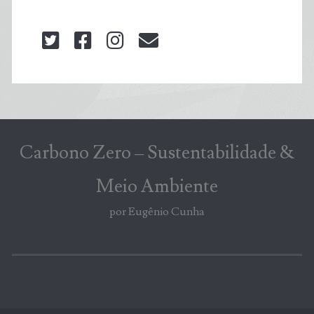
twitter
facebook
instagram
blog@carbonozero
Carbono Zero – Sustentabilidade &
Meio Ambiente
por Eugênio Cunha