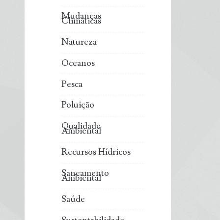
Mudanças
Climáticas
Natureza
Oceanos
Pesca
Poluição
Qualidade
Ambiental
Recursos Hídricos
Saneamento
Ambiental
Saúde