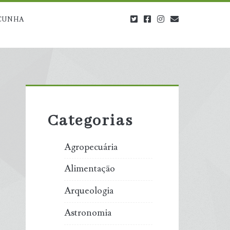
twitter
facebook
instagram
blog@carbono
CUNHA
Primary
Sidebar
Categorias
Agropecuária
Alimentação
Arqueologia
Astronomia