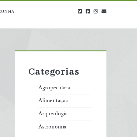
twitter
facebook
instagram
blog@carbono
CUNHA
Primary
Sidebar
Categorias
Agropecuária
Alimentação
Arqueologia
Astronomia