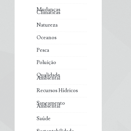
Mudanças
Climáticas
Natureza
Oceanos
Pesca
Poluição
Qualidade
Ambiental
Recursos Hídricos
Saneamento
Ambiental
Saúde