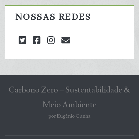
NOSSAS REDES
twitter
facebook
instagram
blog@carbonozero
Carbono Zero – Sustentabilidade &
Meio Ambiente
por Eugênio Cunha