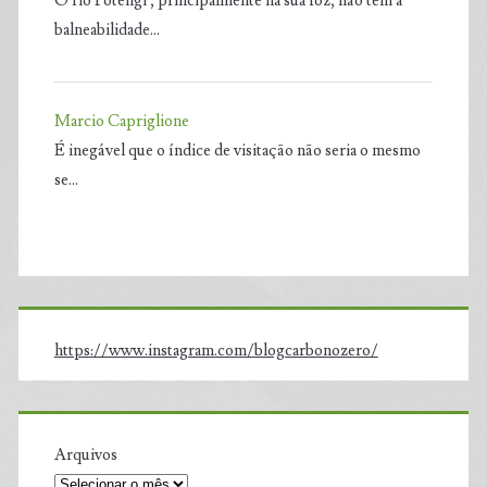
O rio Potengi , principalmente na sua foz, não tem a
balneabilidade…
Marcio Capriglione
É inegável que o índice de visitação não seria o mesmo
se…
https://www.instagram.com/blogcarbonozero/
Arquivos