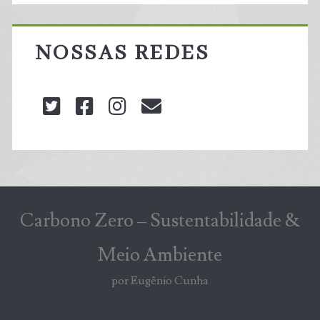
NOSSAS REDES
twitter
facebook
instagram
blog@carbonozero
Carbono Zero – Sustentabilidade &
Meio Ambiente
por Eugênio Cunha