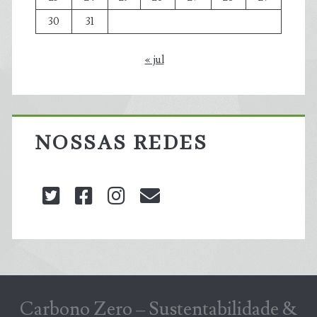
30
31
« jul
NOSSAS REDES
twitter
facebook
instagram
blog@carbonozero
Carbono Zero – Sustentabilidade &