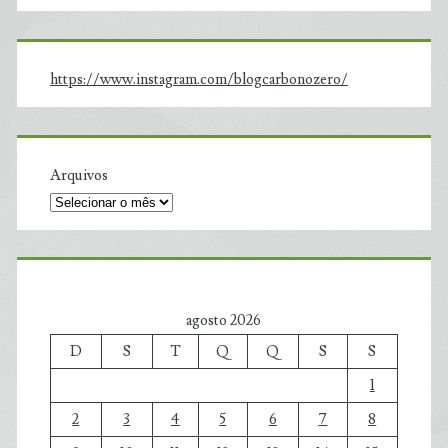
https://www.instagram.com/blogcarbonozero/
Arquivos
agosto 2026
D
S
T
Q
Q
S
S
1
2
3
4
5
6
7
8