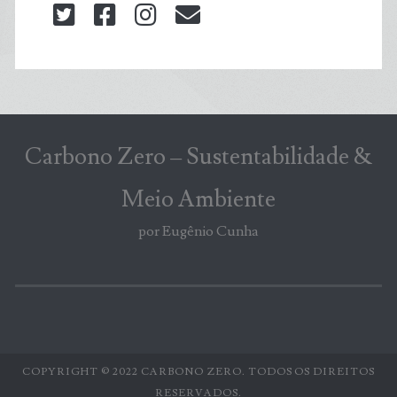
twitter
facebook
instagram
blog@carbonozero
Carbono Zero – Sustentabilidade &
Meio Ambiente
por Eugênio Cunha
COPYRIGHT © 2022 CARBONO ZERO. TODOS OS DIREITOS
RESERVADOS.