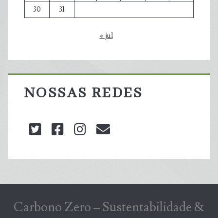
30
31
« jul
NOSSAS REDES
twitter
facebook
instagram
blog@carbonozero
Carbono Zero – Sustentabilidade &