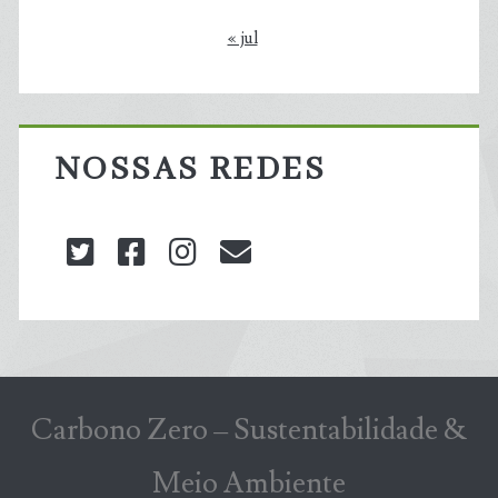
« jul
NOSSAS REDES
twitter
facebook
instagram
blog@carbonozero
Carbono Zero – Sustentabilidade &
Meio Ambiente