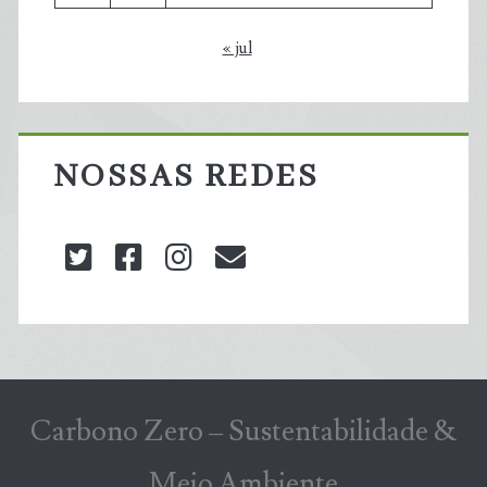
« jul
NOSSAS REDES
twitter
facebook
instagram
blog@carbonozero
Carbono Zero – Sustentabilidade &
Meio Ambiente