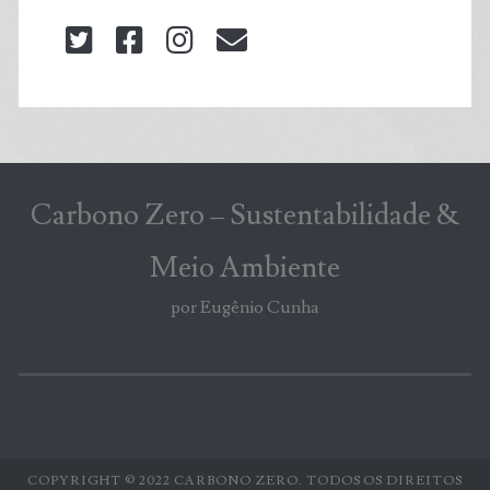
twitter
facebook
instagram
blog@carbonozero
Carbono Zero – Sustentabilidade &
Meio Ambiente
por Eugênio Cunha
COPYRIGHT © 2022 CARBONO ZERO. TODOS OS DIREITOS