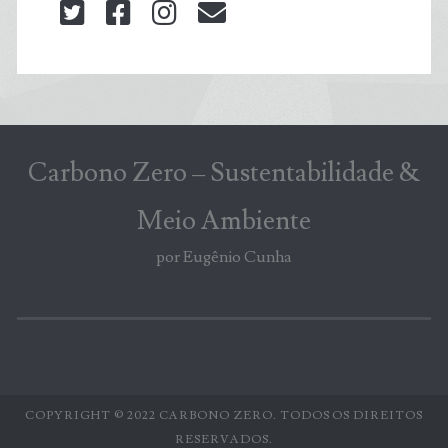
twitter
facebook
instagram
blog@carbonozero
Carbono Zero – Sustentabilidade &
Meio Ambiente
por Eugênio Cunha
COPYRIGHT © 2022 CARBONO ZERO. TODOS OS DIREITOS
RESERVADOS.