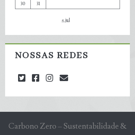
30
31
« jul
NOSSAS REDES
twitter
facebook
instagram
blog@carbonozero
Carbono Zero – Sustentabilidade &