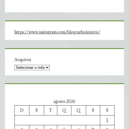
https://www.instagram.com/blogcarbonozero/
Arquivos
agosto 2026
D
S
T
Q
Q
S
S
1