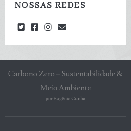
NOSSAS REDES
twitter
facebook
instagram
blog@carbonozero
Carbono Zero – Sustentabilidade &
Meio Ambiente
por Eugênio Cunha