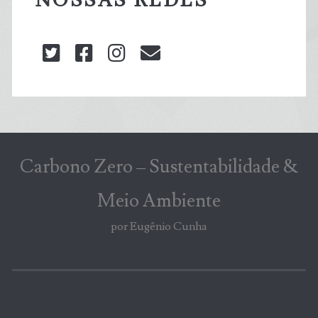
NOSSAS REDES
twitter
facebook
instagram
blog@carbonozero
Carbono Zero – Sustentabilidade &
Meio Ambiente
por Eugênio Cunha