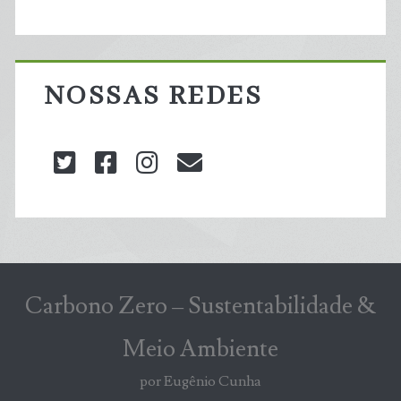
NOSSAS REDES
twitter
facebook
instagram
blog@carbonozero
Carbono Zero – Sustentabilidade &
Meio Ambiente
por Eugênio Cunha