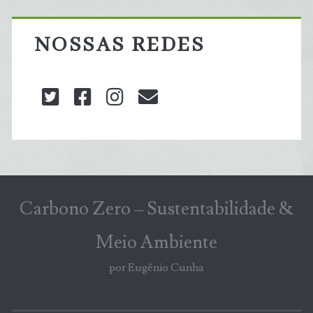
NOSSAS REDES
twitter
facebook
instagram
blog@carbonozero
Carbono Zero – Sustentabilidade &
Meio Ambiente
por Eugênio Cunha