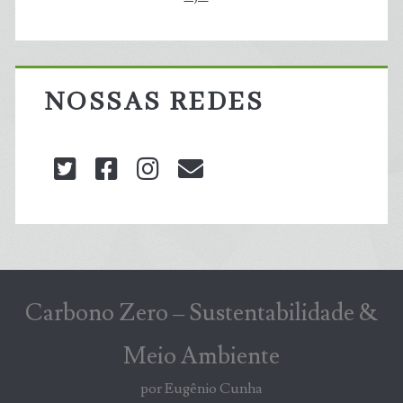
NOSSAS REDES
twitter
facebook
instagram
blog@carbonozero
Carbono Zero – Sustentabilidade &
Meio Ambiente
por Eugênio Cunha