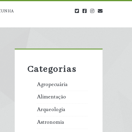
twitter
facebook
instagram
blog@carbono
CUNHA
Primary
Sidebar
Categorias
Agropecuária
Alimentação
Arqueologia
Astronomia