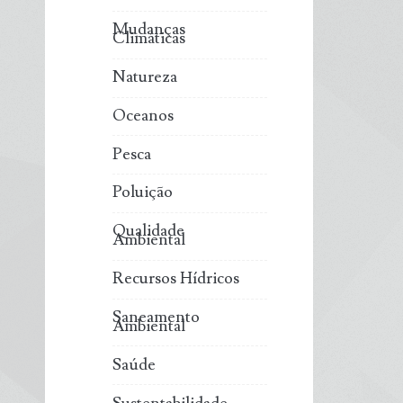
Mudanças
Climáticas
Natureza
Oceanos
Pesca
Poluição
Qualidade
Ambiental
Recursos Hídricos
Saneamento
Ambiental
Saúde