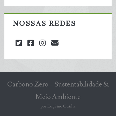
NOSSAS REDES
twitter
facebook
instagram
blog@carbonozero
Carbono Zero – Sustentabilidade &
Meio Ambiente
por Eugênio Cunha