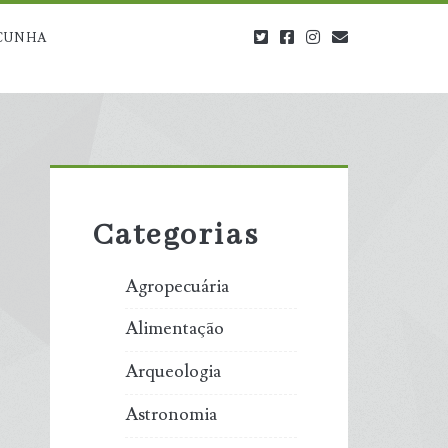
twitter
facebook
instagram
blog@carbono
CUNHA
Primary
Sidebar
Categorias
Agropecuária
Alimentação
Arqueologia
Astronomia