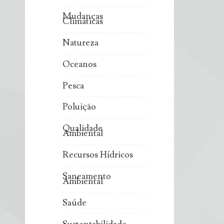
Mudanças
Climáticas
Natureza
Oceanos
Pesca
Poluição
Qualidade
Ambiental
Recursos Hídricos
Saneamento
Ambiental
Saúde