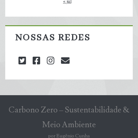
« jul
NOSSAS REDES
twitter
facebook
instagram
blog@carbonozero
Carbono Zero – Sustentabilidade &
Meio Ambiente
por Eugênio Cunha