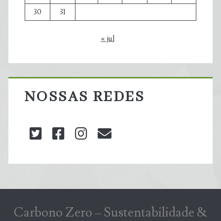
30
31
« jul
NOSSAS REDES
twitter
facebook
instagram
blog@carbonozero
Carbono Zero – Sustentabilidade &