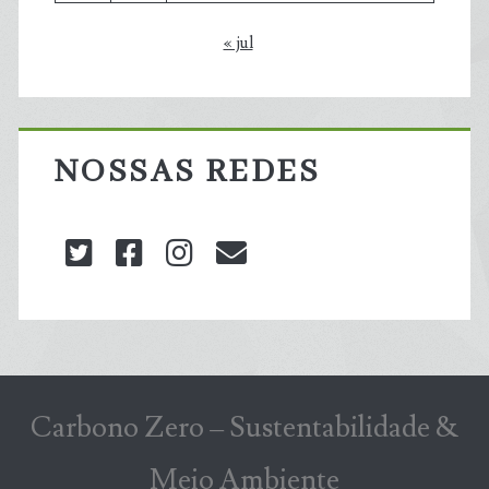
« jul
NOSSAS REDES
twitter
facebook
instagram
blog@carbonozero
Carbono Zero – Sustentabilidade &
Meio Ambiente