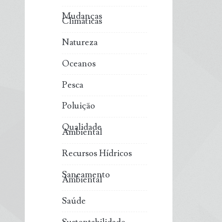
Mudanças
Climáticas
Natureza
Oceanos
Pesca
Poluição
Qualidade
Ambiental
Recursos Hídricos
Saneamento
Ambiental
Saúde