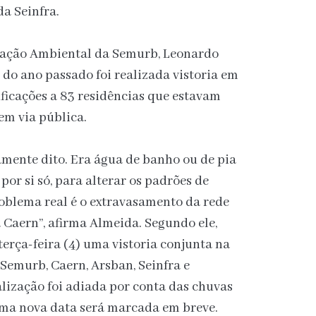
da Seinfra.
ização Ambiental da Semurb, Leonardo
 do ano passado foi realizada vistoria em
ficações a 83 residências que estavam
em via pública.
amente dito. Era água de banho ou de pia
 por si só, para alterar os padrões de
oblema real é o extravasamento da rede
a Caern”, afirma Almeida. Segundo ele,
terça-feira (4) uma vistoria conjunta na
 Semurb, Caern, Arsban, Seinfra e
alização foi adiada por conta das chuvas
Uma nova data será marcada em breve.