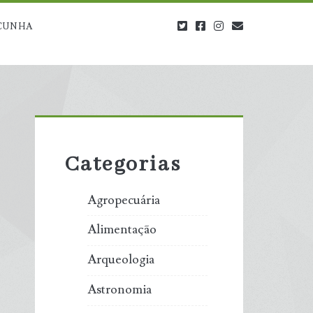
twitter
facebook
instagram
blog@carbono
CUNHA
Primary
Sidebar
Categorias
Agropecuária
Alimentação
Arqueologia
Astronomia