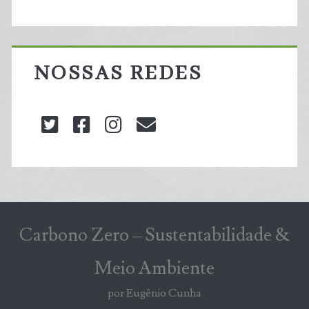
NOSSAS REDES
twitter
facebook
instagram
blog@carbonozero
Carbono Zero – Sustentabilidade &
Meio Ambiente
por Eugênio Cunha