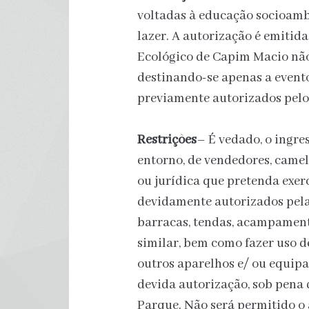
voltadas à educação socioambi
lazer. A autorização é emitid
Ecológico de Capim Macio não 
destinando-se apenas a evento
previamente autorizados pelo
Restrições
– É vedado, o ingre
entorno, de vendedores, camel
ou jurídica que pretenda exerc
devidamente autorizados pel
barracas, tendas, acampament
similar, bem como fazer uso de
outros aparelhos e/ ou equip
devida autorização, sob pena 
Parque. Não será permitido o