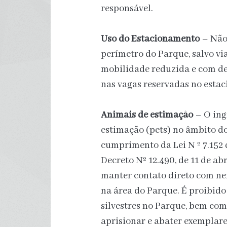
responsável.
Uso do Estacionamento
– Não 
perímetro do Parque, salvo vi
mobilidade reduzida e com de
nas vagas reservadas no esta
Animais de estimação
– O ing
estimação (pets) no âmbito d
cumprimento da Lei N º 7.152 
Decreto Nº 12.490, de 11 de ab
manter contato direto com n
na área do Parque. É proibid
silvestres no Parque, bem com
aprisionar e abater exemplare