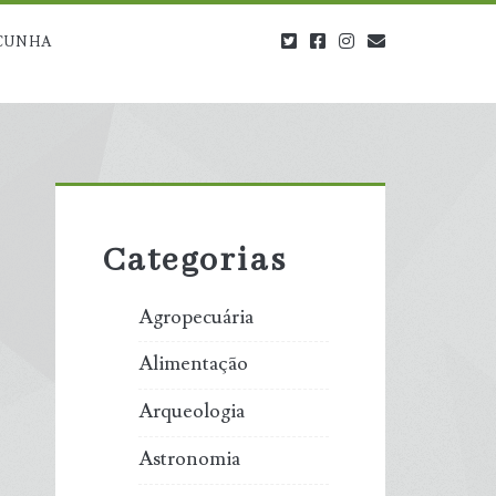
twitter
facebook
instagram
blog@carbono
CUNHA
Primary
Sidebar
Categorias
Agropecuária
Alimentação
Arqueologia
Astronomia