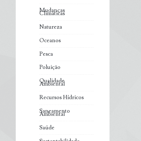
Mudanças
Climáticas
Natureza
Oceanos
Pesca
Poluição
Qualidade
Ambiental
Recursos Hídricos
Saneamento
Ambiental
Saúde