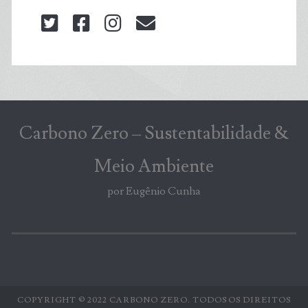
twitter
facebook
instagram
blog@carbonozero
Carbono Zero – Sustentabilidade &
Meio Ambiente
por Eugênio Cunha
COPYRIGHT © 2022 CARBONO ZERO. TODOS OS DIREITOS