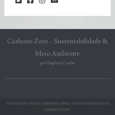
twitter
facebook
instagram
blog@carbonozero
Carbono Zero – Sustentabilidade &
Meio Ambiente
por Eugênio Cunha
COPYRIGHT © 2022 CARBONO ZERO. TODOS OS DIREITOS
RESERVADOS.