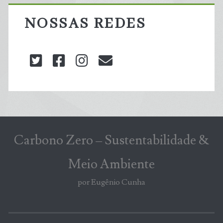
NOSSAS REDES
twitter
facebook
instagram
blog@carbonozero
Carbono Zero – Sustentabilidade &
Meio Ambiente
por Eugênio Cunha