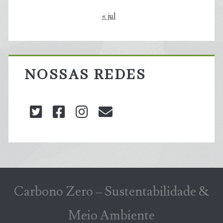
« jul
NOSSAS REDES
twitter
facebook
instagram
blog@carbonozero
Carbono Zero – Sustentabilidade &
Meio Ambiente