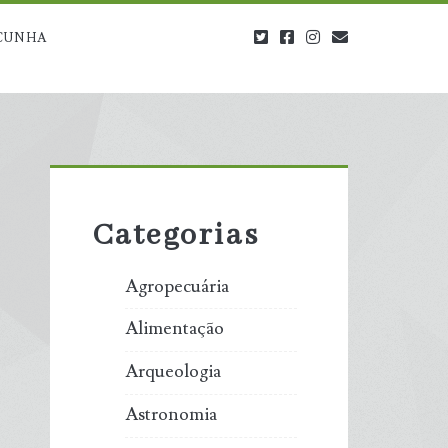
twitter
facebook
instagram
blog@carbono
CUNHA
Primary
Sidebar
Categorias
Agropecuária
Alimentação
Arqueologia
Astronomia