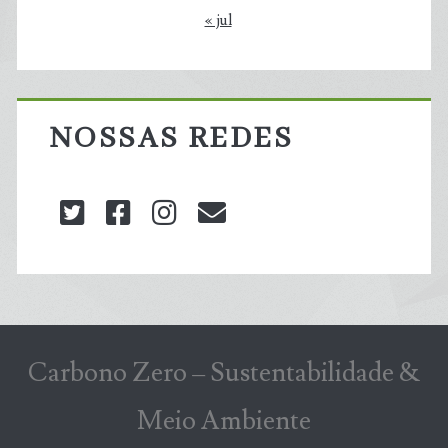
« jul
NOSSAS REDES
twitter
facebook
instagram
blog@carbonozero
Carbono Zero – Sustentabilidade &
Meio Ambiente