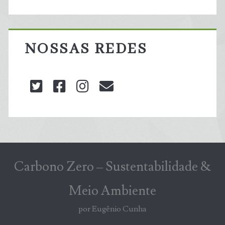
NOSSAS REDES
twitter
facebook
instagram
blog@carbonozero
Carbono Zero – Sustentabilidade &
Meio Ambiente
por Eugênio Cunha