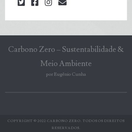
twitter
facebook
instagram
blog@carbonozero
Carbono Zero – Sustentabilidade &
Meio Ambiente
por Eugênio Cunha
COPYRIGHT © 2022 CARBONO ZERO. TODOS OS DIREITOS
RESERVADOS.