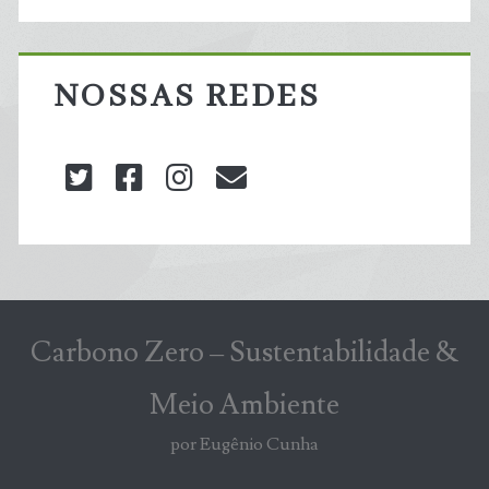
NOSSAS REDES
twitter
facebook
instagram
blog@carbonozero
Carbono Zero – Sustentabilidade &
Meio Ambiente
por Eugênio Cunha