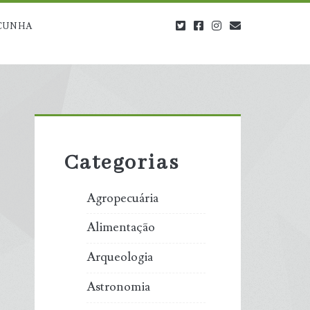
twitter
facebook
instagram
blog@carbono
CUNHA
Primary
Sidebar
Categorias
Agropecuária
Alimentação
Arqueologia
Astronomia