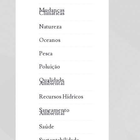
Mudanças
Climáticas
Natureza
Oceanos
Pesca
Poluição
Qualidade
Ambiental
Recursos Hídricos
Saneamento
Ambiental
Saúde